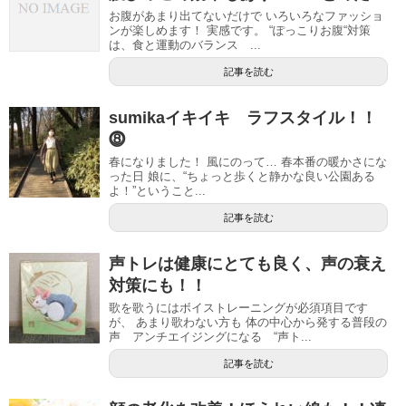
お腹があまり出てないだけで いろいろなファッショ
ンが楽しめます！ 実感です。 “ぽっこりお腹“対策
は、食と運動のバランス ...
記事を読む
sumikaイキイキ ラフスタイル！！
⓼
春になりました！ 風にのって… 春本番の暖かさにな
った日 娘に、“ちょっと歩くと静かな良い公園ある
よ！”ということ...
記事を読む
声トレは健康にとても良く、声の衰え
対策にも！！
歌を歌うにはボイストレーニングが必須項目です
が、 あまり歌わない方も 体の中心から発する普段の
声 アンチエイジングになる “声ト...
記事を読む