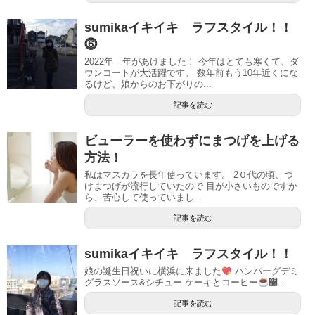
sumikaイキイキ ラフスタイル！！
⓺
2022年 年があけました！ 今年はとても寒くて、ダ
ウンコートが大活躍です。 数年前もう10年近くにな
るけど、娘からのお下がりの...
記事を読む
ビューラーを使わずにまつげを上げる
方法！
私はマスカラを長年使っています。 2０代の頃、つ
けまつげが流行していたので 目が小さいものですか
ら、苦心して使っていまし...
記事を読む
sumikaイキイキ ラフスタイル！！
娘の誕生日祝いに横浜に来ました
ハンバーグデミ
グラスソース&シチュー ケーキとコーヒー
࿠...
記事を読む