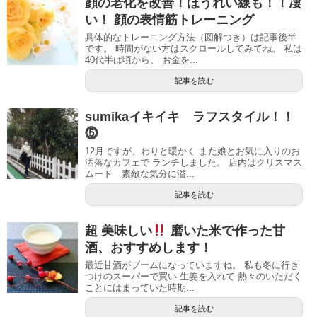
顔の老化を改善！ほうれい線も！！凄
い！ 顔の表情筋トレーニング
具体的なトレーニング方法（図解つき）は記事後半
です。 時間がない方はスクロールしてみてね。 私は
40代半ば頃から、 お金を...
記事を読む
sumikaイキイキ ラフスタイル！！
⓹
12月ですが、わりと暖かく また娘とお気に入りのお
洒落なカフェで ランチしました。 店内はクリスマス
ムード 素敵な気分に溢...
記事を読む
超 美味しい
磨いた米で作った甘
酒、おすすめします！
最近甘酒がブームになっていますね。 私も冬に行き
つけのスーパーで買い 生姜を入れて 熱々のいただく
ことにはまっていた時期...
記事を読む