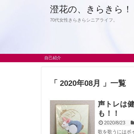
澄花の、きらきら！
70代女性きらきらシニアライフ。
自己紹介
「 2020年08月 」一覧
声トレは
も！！
2020/8/23
歌を歌うにはボ