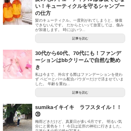
い！キューティクルを守るシャンプー
の仕方
髪のキューティクル。一度剥がれてしまうと、修復
できないんです。 だからといって放置しては、傷み
が加速します。 時にはいつ...
記事を読む
30代から60代、70代にも！ファンデ
ーションはbbクリームで自然な艶め
き
私は今まで、外出する際はファンデーションを使わ
ず ベビーとパール配合パウダーだけで済ませていま
した。 年齢を重ね...
記事を読む
sumikaイキイキ ラフスタイル！！
⑳
梅雨どきだけど、真夏日が多い6月です。 明るい気
分にと黄色を！！ 今日は近所の神社に行きました。
立派な木の前で娘が写真を...