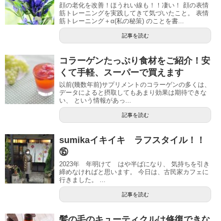
顔の老化を改善！ほうれい線も！！凄い！ 顔の表情
筋トレーニングを実践してきて気づいたこと。 表情
筋トレーニング＋α(私の秘策) のことを書...
記事を読む
コラーゲンたっぷり食材をご紹介！安
くて手軽、スーパーで買えます
以前(幾数年前)サプリメントのコラーゲンの多くは、
データによると摂取してもあまり効果は期待できな
い、 という情報があっ...
記事を読む
sumikaイキイキ ラフスタイル！！
⑮
2023年 年明けて はや半ばになり、 気持ちを引き
締めなければと思います。 今日は、古民家カフェに
行きました。 ...
記事を読む
髪の毛のキューティクルは修復できな