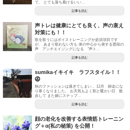
て、 とても落ち着けるいい...
記事を読む
声トレは健康にとても良く、声の衰え
対策にも！！
歌を歌うにはボイストレーニングが必須項目です
が、 あまり歌わない方も 体の中心から発する普段の
声 アンチエイジングになる “声ト...
記事を読む
sumikaイキイキ ラフスタイル！！
⓸
秋のファッションは過ぎてしまい… 12月 師走にな
り寒くなりました。 お天気もよく割と暖かい日 散
歩して また娘にスナップ...
記事を読む
顔の老化を改善する表情筋トレーニン
グ＋α(私の秘策) を公開！