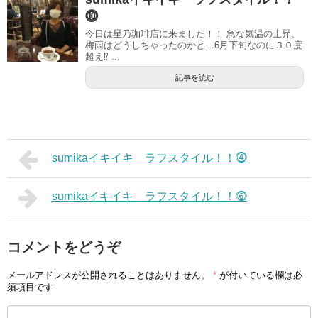
⓾
今日は星乃珈琲店に来ました！！ 急な気温の上昇、
梅雨はどうしちゃったのかと…6月下旬なのに３０度
超え⁉︎ ...
記事を読む
sumikaイキイキ ラフスタイル！！⓸
sumikaイキイキ ラフスタイル！！⓺
コメントをどうぞ
メールアドレスが公開されることはありません。
*
が付いている欄は必
須項目です