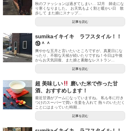
秋のファッションは過ぎてしまい… 12月 師走にな
り寒くなりました。 お天気もよく割と暖かい日 散
歩して また娘にスナップ...
記事を読む
sumikaイキイキ ラフスタイル！！
⑲＾＾
爽やかな五月と言いたいところですが、真夏日にな
ったり、不順な天候が続いたりですね！今日は午後
からお天気回復、また娘と素敵なレストラン...
記事を読む
超 美味しい
磨いた米で作った甘
酒、おすすめします！
最近甘酒がブームになっていますね。 私も冬に行き
つけのスーパーで買い 生姜を入れて 熱々のいただく
ことにはまっていた時期...
記事を読む
sumikaイキイキ ラフスタイル！！