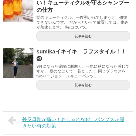
い！キューティクルを守るシャンプー
の仕方
髪のキューティクル。一度剥がれてしまうと、修復
できないんです。 だからといって放置しては、傷み
が加速します。 時にはいつ...
記事を読む
sumikaイキイキ ラフスタイル！！
⓷
9月になった途端に肌寒く、一気に秋になった感じで
すが、 夏のなごりで 着ました！ 同じブラウスを
twoバージョン スキニーパンツ...
記事を読む
外反母趾が痛い！おしゃれな靴、パンプスが履
きたい時の対策