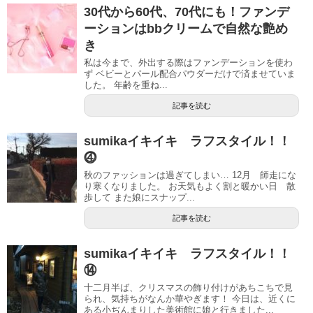
30代から60代、70代にも！ファンデ
ーションはbbクリームで自然な艶め
き
私は今まで、外出する際はファンデーションを使わ
ず ベビーとパール配合パウダーだけで済ませていま
した。 年齢を重ね...
記事を読む
sumikaイキイキ ラフスタイル！！
⓸
秋のファッションは過ぎてしまい… 12月 師走にな
り寒くなりました。 お天気もよく割と暖かい日 散
歩して また娘にスナップ...
記事を読む
sumikaイキイキ ラフスタイル！！
⑭
十二月半ば、クリスマスの飾り付けがあちこちで見
られ、気持ちがなんか華やぎます！ 今日は、近くに
ある小ぢんまりした美術館に娘と行きました...