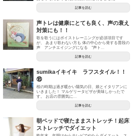
記事を読む
声トレは健康にとても良く、声の衰え
対策にも！！
歌を歌うにはボイストレーニングが必須項目です
が、 あまり歌わない方も 体の中心から発する普段の
声 アンチエイジングになる “声ト...
記事を読む
sumikaイキイキ ラフスタイル！！
⑱
桜の時期は過ぎ暖かい陽気の日、娘とイタリアンに
いきました！ マルゲリータピザが美味しかったで
す。 お店の雰囲気に...
記事を読む
朝ベッドで寝たままストレッチ！起床
ストレッチでダイエット
昨年末、年明けからテレビでやたらダイエット、ス